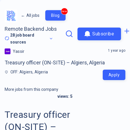
new
←
All jobs
Blog
Remote Backend Jobs
Subscribe
28
job board
sources
1 year ago
Yassir
Treasury officer (ON-SITE) – Algiers, Algeria
OFF: Algiers, Algeria
Apply
More jobs from this company
views:
5
Treasury officer
(ON-SITE) –